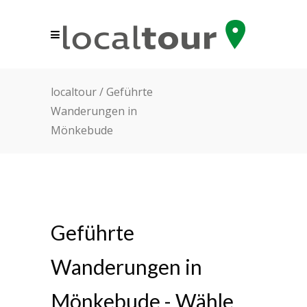
Referenzen localtour
Kontakt
localtour
/
Geführte
Wanderungen in
Mönkebude
E-Mail: info(at)localtour.de
Telefon: 038374 599857
Geführte
Allgemeine Geschäftsbedingungen
Impressum
Wanderungen in
Datenschutzhinweis
Mönkebude - Wähle